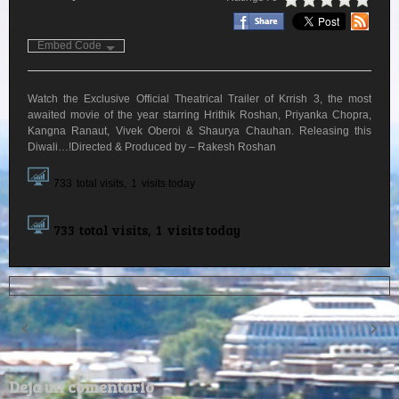
Embed Code
Watch the Exclusive Official Theatrical Trailer of Krrish 3, the most
awaited movie of the year starring Hrithik Roshan, Priyanka Chopra,
Kangna Ranaut, Vivek Oberoi & Shaurya Chauhan. Releasing this
Diwali…!Directed & Produced by – Rakesh Roshan
733
total visits,
1
visits today
733
total visits,
1
visits today
Deja un comentario