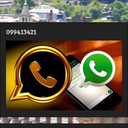
Lo siento, tenés que estar
conectado
para publicar un
comentario.
099413421